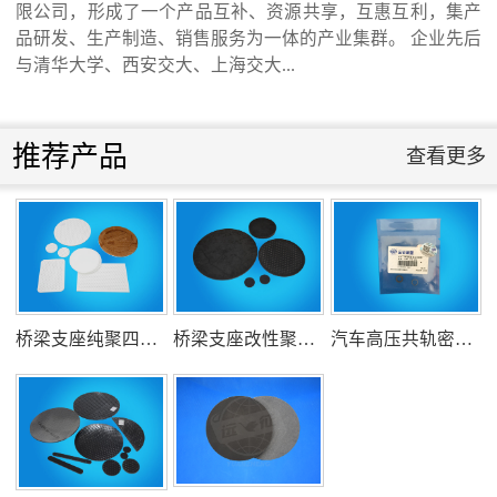
河北省科学院与远征环保科技有限公司能源
限公司，形成了一个产品互补、资源共享，互惠互利，集产
品研发、生产制造、销售服务为一体的产业集群。 企业先后
与清华大学、西安交大、上海交大...
与环境新材料成果转化基地签约暨揭牌仪
式...
推荐产品
查看更多
氟塑料行业兴氟沙龙...
组织客户体验深州蜜桃采摘...
衡水市委书记新项目开发参观...
桥梁支座纯聚四氟乙烯滑板
桥梁支座改性聚四氟乙烯滑板
汽车高压共轨密封圈
消防小组训练...
衡水安全局长参观...