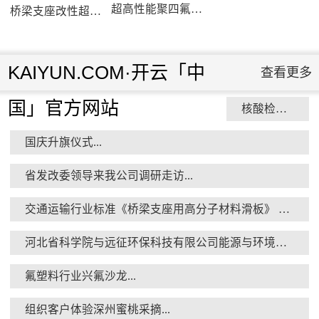
超高性能聚四氟乙烯滑板
桥梁支座改性超高分子量聚乙烯滑板
KAIYUN.COM·开云「中
查看更多
国」官方网站
核酸检测演练...
国庆升旗仪式...
省发改委领导来我公司调研走访...
交通运输行业标准《桥梁支座用高分子材料滑板》 送审稿审查会在京召开...
河北省科学院与远征环保科技有限公司能源与环境新材料成果转化基地签约暨揭牌仪式...
氟塑料行业兴氟沙龙...
组织客户体验深州蜜桃采摘...