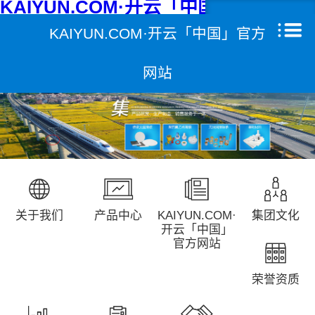
KAIYUN.COM·开云「中国」官方网站
KAIYUN.COM·开云「中国」官方
KAIYUN.COM·开
云「中国」官方网
网站
站
关于我们
产品中心
远征研发中心
创新能力
关于我们
产品中心
KAIYUN.COM·
集团文化
开云「中国」
官方网站
集团文化
荣誉资质
荣誉资质