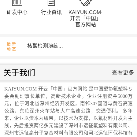
新闻动态
研发中心
行业资讯
KAIYUN.COM·
KAIYUN.COM·开
开云「中国」
官方网站
云「中国」官方网
站
最 新
核酸检测演练...
KAIYUN.COM·开
动 态
云「中国」官方网
国庆升旗仪式...
站
关于我们
查看更多
省发改委领导来我公司调研走访...
KAIYUN.COM·开云「中国」官方网站 是中国塑协氟塑料专
委会副理事长单位，高新技术企业。企业注册资金5000万
交通运输行业标准《桥梁支座用高分子材料
元，位于河北省深州经济开发区，南邻307国道与黄石高速
公路，东临深州火车站与大广高速公路，交通便利。 多年
来，企业以资本为纽带，以技术为支撑，以氟材料开发为主
滑板》 送审稿审查会在京召开...
线，先后投资两亿多元建设了深州市远征氟塑料有限公司、
深州市远征高分子复合材料有限公司和河北远征环保科技有