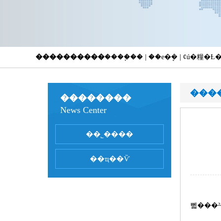
����������
����֧�� | ��е�ܷ� | ȼú�糧
���
��������
News Center
��ǰλ�ã
��˾����
��ҵ��Ѷ