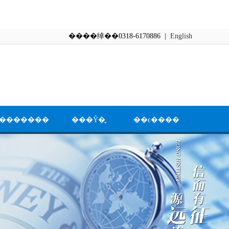
����绰��0318-6170886 |
English
�������
���Ŷ�̬
��ϵ����