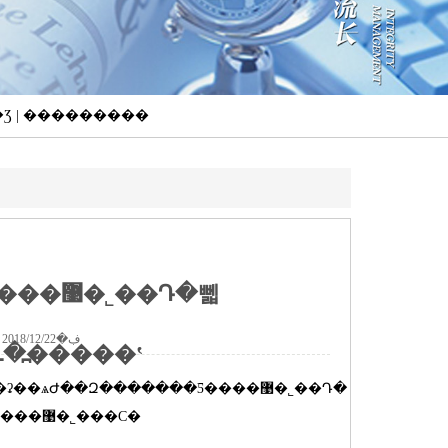
��Ʒ | ���������
�޹�˾��Դ�뻷
��Դ�뻷
���ߣ�yuanzheng �������ڣ�2018/12/22 15:31:49
���ǩԼ�߽�����ʽ
뻷���²��ϳɹ�ת������ǩԼ�߽�����ʽ���ںӱ�Զ�������Ƽ����޹�˾���С�