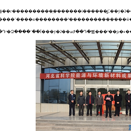
ɸ��г����������֣�������ί������̳С��ӱ�ʡ��ѧԺ�ŵ�ǿ��