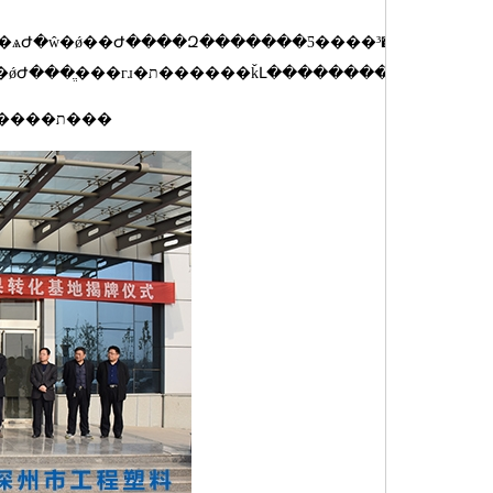
Ժ����Զ�������Ƽ����޹�˾���������³��ֱ��
´ǽ�������ʽ����ɶ��������³��������������ŵ�ǿԺ���ֱ���гɹ�ת������ǩԼ��������ʽ��
�Դˣ�Զ����ʽ��Ϊ���ӱ�ʡ��ѧԺ��Դ�뻷���²��ϳɹ�ת�����ء���