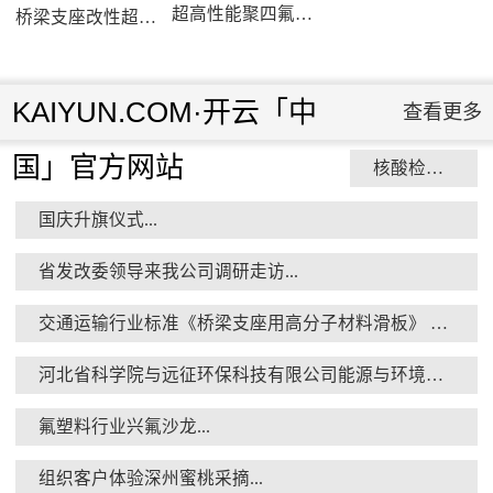
超高性能聚四氟乙烯滑板
桥梁支座改性超高分子量聚乙烯滑板
KAIYUN.COM·开云「中
查看更多
国」官方网站
核酸检测演练...
国庆升旗仪式...
省发改委领导来我公司调研走访...
交通运输行业标准《桥梁支座用高分子材料滑板》 送审稿审查会在京召开...
河北省科学院与远征环保科技有限公司能源与环境新材料成果转化基地签约暨揭牌仪式...
氟塑料行业兴氟沙龙...
组织客户体验深州蜜桃采摘...